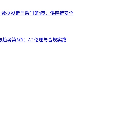
：数据投毒与后门
第4章：供应链安全
与趋势
第3章：AI 伦理与合规实践