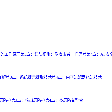
型的工作原理
第3章：红队视角：像攻击者一样思考
第4章：AI 
详解
第3章：系统提示提取技术
第4章：内容过滤器绕过技术
层防护
第3章：输出层防护
第4章：多层防御整合