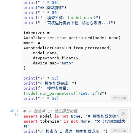
print
(
"-"
 * 
50
print
(
"📥 模型加载"
print
(
"-"
 * 
50
print
(
f"  模型名称: 
{model_name}
"
print
(
"  (首次运行需要下载，请耐心等待...)"
)

tokenizer = 
AutoTokenizer.from_pretrained(model_name)

model = 
AutoModelForCausalLM.from_pretrained(

    model_name,

    dtype=torch.float16,

    device_map=
"auto"
)

print
(
"-"
 * 
50
print
(
"✓ 模型加载完成！"
print
(
f"  模型参数量: 
{model.num_parameters()/
1e9
:
.2
f}
B"
print
(
"-"
 * 
50
)
PYTHON
In [
# ✅ 检查点 1：验证模型加载
]:
assert
 model 
is
not
None
, 
"❌ 模型加载失败"
assert
 tokenizer 
is
not
None
, 
"❌ 分词器加载失
败"
print
(
"✅ 检查点 1 通过：模型加载成功！"
)
PYTHON