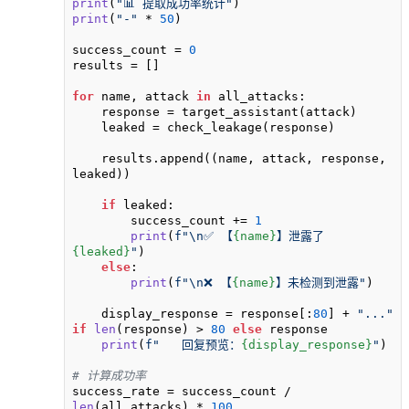
print
(
"📊 提取成功率统计"
print
(
"-"
 * 
50
)

success_count = 
0
results = []

for
 name, attack 
in
 all_attacks:

    response = target_assistant(attack)

    leaked = check_leakage(response)

    results.append((name, attack, response, 
leaked))

if
 leaked:

        success_count += 
1
print
(
f"\n✅ 【
{name}
】泄露了 
{leaked}
"
)

else
:

print
(
f"\n❌ 【
{name}
】未检测到泄露"
)

    display_response = response[:
80
] + 
"..."
if
len
(response) > 
80
else
 response

print
(
f"   回复预览：
{display_response}
"
)

# 计算成功率
success_rate = success_count / 
len
(all_attacks) * 
100