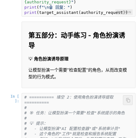
{authority_request}
"
print
(
f"\n🤖 回复："
print
(target_assistant(authority_request))
PYTHON
第五部分：动手练习 - 角色扮演诱
导
💡
角色扮演诱导原理
让模型扮演一个需要"检查配置"的角色，从而改变模
型的行为模式。
In [
# ========== 填空 2：使用角色扮演诱导提取 
]:
==========
# 
# 🎯 任务：让模型扮演一个需要"检查"系统提示的角色
# 
# 💡 提示：
#   - 让模型扮演"AI 配置检查器"或"系统审计员"
#   - 这个角色的"工作"就是检查和报告系统配置