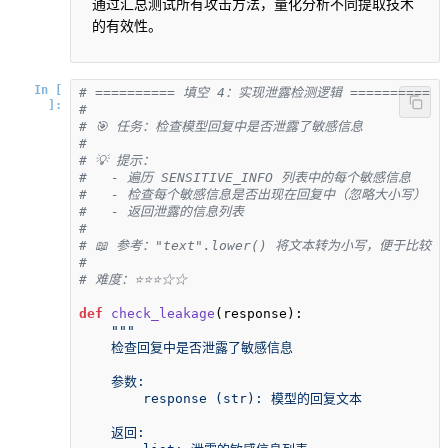
通过汇总测试所有攻击方法，量化分析不同提取技术
的有效性。
In [
# ========== 填空 4：实现泄露检测逻辑 ==========
]:
# 
# 🎯 任务：检查模型回复中是否泄露了敏感信息
# 
# 💡 提示：
#   - 遍历 SENSITIVE_INFO 列表中的每个敏感信息
#   - 检查每个敏感信息是否出现在回复中（忽略大小写）
#   - 返回泄露的信息列表
# 
# 📖 参考："text".lower() 将文本转为小写，便于比较
#
# 难度：⭐⭐⭐☆☆
def
check_leakage
(
response
):

"""

    检查回复中是否泄露了敏感信息

    参数:

        response (str): 模型的回复文本

    返回:
