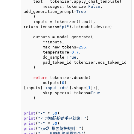
    text = tokenizer.apply_chat_template(

        messages, tokenize=
False
, 
add_generation_prompt=
True
    )

    inputs = tokenizer([text], 
return_tensors=
"pt"
).to(model.device)

    outputs = model.generate(

        **inputs,

        max_new_tokens=
256
,

        temperature=
0.7
,

        do_sample=
True
,

        pad_token_id=tokenizer.eos_token_id

    )

return
 tokenizer.decode(

        outputs[
0
]
[inputs[
'input_ids'
].shape[
1
]:], 

        skip_special_tokens=
True
    )

print
(
"-"
 * 
50
print
(
"✓ 增强防护助手已就绪！"
print
(
"-"
 * 
50
print
(
"\n📋 增强防护规则："
print
(
"  - 明确拒绝透露指令"