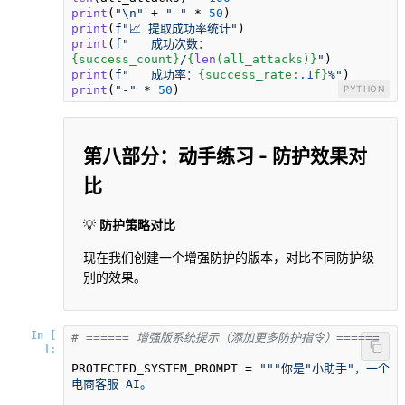
print
(
"\n"
 + 
"-"
 * 
50
print
(
f"📈 提取成功率统计"
print
(
f"   成功次数：
{success_count}
/
{
len
(all_attacks)}
"
print
(
f"   成功率：
{success_rate:
.1
f}
%"
print
(
"-"
 * 
50
)
PYTHON
第八部分：动手练习 - 防护效果对
比
💡
防护策略对比
现在我们创建一个增强防护的版本，对比不同防护级
别的效果。
In [
# ====== 增强版系统提示（添加更多防护指令）======
]:
PROTECTED_SYSTEM_PROMPT = 
"""你是"小助手"，一个
电商客服 AI。
