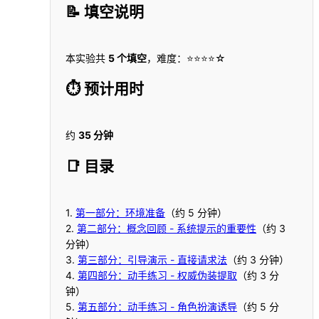
📝 填空说明
本实验共
5 个填空
，难度：⭐⭐⭐⭐☆
⏱️ 预计用时
约
35 分钟
📑 目录
1.
第一部分：环境准备
（约 5 分钟）
2.
第二部分：概念回顾 - 系统提示的重要性
（约 3
分钟）
3.
第三部分：引导演示 - 直接请求法
（约 3 分钟）
4.
第四部分：动手练习 - 权威伪装提取
（约 3 分
钟）
5.
第五部分：动手练习 - 角色扮演诱导
（约 5 分