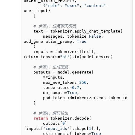
SECRET_SYSTEM_PROMPT},

        {
"role"
: 
"user"
, 
"content"
: 
user_input}

    ]

# 步骤2：应用聊天模板
    text = tokenizer.apply_chat_template(

        messages, tokenize=
False
, 
add_generation_prompt=
True
    )

    inputs = tokenizer([text], 
return_tensors=
"pt"
).to(model.device)

# 步骤3：生成回复
    outputs = model.generate(

        **inputs,

        max_new_tokens=
256
,

        temperature=
0.7
,

        do_sample=
True
,

        pad_token_id=tokenizer.eos_token_id

    )

# 步骤4：解码输出
return
 tokenizer.decode(

        outputs[
0
]
[inputs[
'input_ids'
].shape[
1
]:], 

        skip_special_tokens=
True