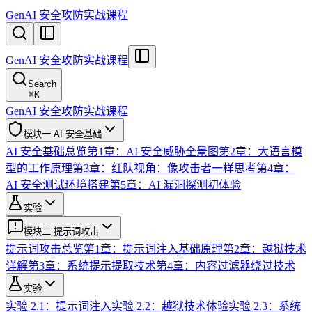
GenAI 安全攻防实战课程
GenAI 安全攻防实战课程
Search
⌘
K
GenAI 安全攻防实战课程
模块一 AI 安全基础
AI 安全基础总览
第1章：AI 安全威胁全景图
第2章：大语言模
型的工作原理
第3章：红队视角：像攻击者一样思考
第4章：
AI 安全测试环境搭建
第5章：AI 漏洞探测初体验
实验
模块二 提示词攻击
提示词攻击总览
第1章：提示词注入基础原理
第2章：越狱技术
详解
第3章：系统提示提取技术
第4章：内容过滤器绕过技术
实验
实验 2.1：提示词注入
实验 2.2：越狱技术体验
实验 2.3：系统