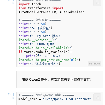
# ====== 导入依赖 ======
]:
import
from
 transformers 
import
AutoModelForCausalLM, AutoTokenizer

# ====== 验证环境 ======
print
(
"-"
 * 
50
print
(
"🔧 环境检查"
print
(
"-"
 * 
50
print
(
f"  PyTorch 版本: 
{torch.__version__}
"
print
(
f"  CUDA 可用: 
{torch.cuda.is_available()}
"
if
 torch.cuda.is_available():

print
(
f"  GPU 型号: 
{torch.cuda.get_device_name(
0
)}
"
print
(
"✓ 环境检查完成！"
)
PYTHON
加载 Qwen2 模型，首次加载需要下载权重文件：
In [
# ====== 加载 Qwen2 模型 ======
]:
model_name = 
"Qwen/Qwen2-1.5B-Instruct"