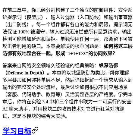
在前三章中，你已经分别构建了三个独立的防御组件：安全系
统提示词（模型层）、输入过滤器（入口防线）和输出审查器
（出口防线）。每一个组件都有各自的能力和局限，提示词无
法保证 100% 被遵守，输入过滤无法拦截所有恶意请求，输出
检测可能增加延迟和误拒。单独使用任何一层，都会留下可被
攻击者利用的缺口。本章要解决的核心问题是：
如何将这三层
防御有效地整合在一起，形成"1+1+1>3"的协同效果？
答案来自网络安全领域久经验证的经典策略：
纵深防御
（Defense in Depth）
。本章将以城堡防御为类比，帮你理解
多层叠加如何弥补单层不足，然后详细拆解一个请求从输入到
输出的完整安全处理流程，最后讨论如何根据不同应用场景
（客服、代码助手、教育等）灵活调整各层的严格度。学完本
章后，你将在实验 3.4 中将三个组件串联为一个可运行的安全
AI 聊天助手，并用模块二的攻击技术对它进行红蓝对抗测
试，这是本模块的综合大实验。
学习目标