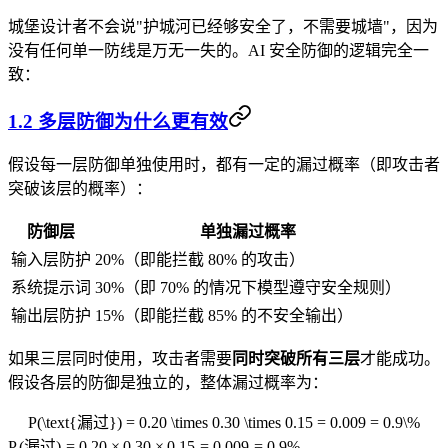
城堡设计者不会说"护城河已经够安全了，不需要城墙"，因为
没有任何单一防线是万无一失的。AI 安全防御的逻辑完全一
致：
1.2 多层防御为什么更有效
假设每一层防御单独使用时，都有一定的漏过概率（即攻击者
突破该层的概率）：
防御层
单独漏过概率
输入层防护
20%（即能拦截 80% 的攻击）
系统提示词
30%（即 70% 的情况下模型遵守安全规则）
输出层防护
15%（即能拦截 85% 的不安全输出）
如果三层同时使用，攻击者需要
同时突破所有三层
才能成功。
假设各层的防御是独立的，整体漏过概率为：
P(\text{漏过}) = 0.20 \times 0.30 \times 0.15 = 0.009 = 0.9\%
P
(
漏过
)
=
0.20
×
0.30
×
0.15
=
0.009
=
0.9%