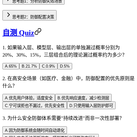
思考题1：分析防御失效场景
思考题2：防御配置决策
自测 Quiz
1
.
如果输入层、模型层、输出层的单独漏过概率分别为
20%、30%、15%，三层组合后的理论漏过概率约为多少？
A
.
65%
B
.
21.7%
C
.
0.9%
D
.
5%
2
.
在高安全场景（如医疗、金融）中，防御配置的优先原则是
什么？
A
.
优先用户体验，适度安全
B
.
优先响应速度，减少检测层
C
.
宁可误拒也不漏过，优先安全性
D
.
只使用输入层防护即可
3
.
为什么安全防御体系需要"持续改进"而非一次性部署？
A
.
因为防御系统会随时间自动退化