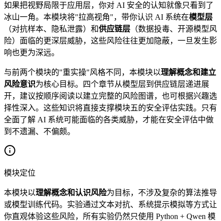
如果把视野局限于应用层，你对 AI 安全的认知就像只看到了
冰山一角。本模块将"拉高视角"，带你认识 AI 系统在
模型层
（对抗样本、隐私泄露）和
供应链层
（数据投毒、开源模型风
险）面临的更深层威胁，这些风险往往更加隐蔽，一旦发生影
响也更为深远。
与前两个模块的"重实操"风格不同，本模块以
理解概念和建立
风险意识
为核心目标。四个章节从模型层到供应链层递进展
开，建议按顺序阅读以建立完整的风险图谱，也可根据兴趣选
择性深入。这些知识将直接支撑模块五的安全评估实践。只有
全面了解 AI 系统可能面临的各类威胁，才能在安全评估中做
到不遗漏、不偏颇。
模块定位
本模块以
理解概念和认识风险
为目标，不涉及复杂的算法推导
或模型训练代码。实验通过文本对抗、系统提示模拟等方式让
你直观体验这些风险，所有实验仍然只使用 Python + Qwen 模