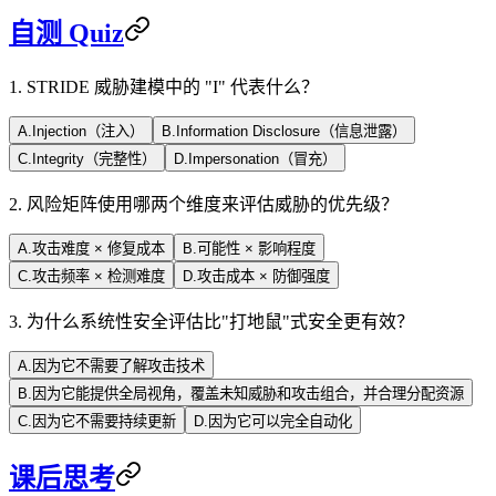
自测 Quiz
1
.
STRIDE 威胁建模中的 "I" 代表什么？
A
.
Injection（注入）
B
.
Information Disclosure（信息泄露）
C
.
Integrity（完整性）
D
.
Impersonation（冒充）
2
.
风险矩阵使用哪两个维度来评估威胁的优先级？
A
.
攻击难度 × 修复成本
B
.
可能性 × 影响程度
C
.
攻击频率 × 检测难度
D
.
攻击成本 × 防御强度
3
.
为什么系统性安全评估比"打地鼠"式安全更有效？
A
.
因为它不需要了解攻击技术
B
.
因为它能提供全局视角，覆盖未知威胁和攻击组合，并合理分配资源
C
.
因为它不需要持续更新
D
.
因为它可以完全自动化
课后思考