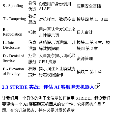
身份
伪造用户身份调用
S
- Spoofing
应用安全基础
AI API
伪造
数据
T
- Tampering
对抗样本、数据投毒
模块四 第 1、3 章
篡改
用户否认曾发送过攻
R
-
抵赖
日志审计
Repudiation
击性提示词
信息
系统提示词泄露、训
模块二 第 4 章、模
I
- Info
Disclosure
泄露
练数据提取
块四 第 2 章
拒绝
大量复杂提示词耗尽
D
- Denial of
资源管理
Service
服务
GPU 资源
权限
提示词注入让模型执
E
- Elevation
模块二 第 1 章
of Privilege
提升
行超权限操作
2.3 STRIDE 实战：评估 AI 客服聊天机器人
让我们用一个具体的例子来演示如何使用 STRIDE。假设我们
要评估一个
AI 客服聊天机器人
的安全性，它能回答产品问
题、查询订单状态，并在必要时发起退款。