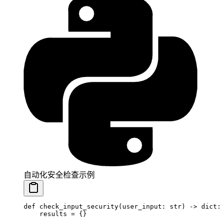
自动化安全检查示例
def
 check_input_security
(user_input: 
str
) -> 
dict
:
    results 
=
 {}