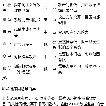
🔴 极
提示词注入导致
攻击门槛低 + 用户数据泄
高
高
高
数据泄露
露后果严重
攻击方法公开，暴露内部
🟠 高
系统提示词提取
高
中
规则
越狱生成有害内
🟠 高
中
高
合规和声誉风险大
容
极
虽然概率低，但一旦发生
🟡 中
供应链投毒
低
高
影响整个系统
需要技术门槛，影响范围
🟡 中
对抗样本攻击
中
中
有限
训练数据提取
需要大量查询，成功率不
🟢 低
低
中
（小模型）
高
风险排序因场景而异
上表是通用参考，不是固定答案。
医疗 AI
中"生成错误信
息"的风险等级远高于聊天机器人；
金融 AI
中"数据泄露"的合