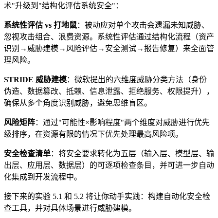
术"升级到"结构化评估系统安全"：
系统性评估 vs 打地鼠
：被动应对单个攻击会遗漏未知威胁、
忽视攻击组合、浪费资源。系统性评估通过结构化流程（资产
识别→威胁建模→风险评估→安全测试→报告修复）来全面管
理风险。
STRIDE 威胁建模
：微软提出的六维度威胁分类方法（身份
伪造、数据篡改、抵赖、信息泄露、拒绝服务、权限提升），
确保从多个角度识别威胁，避免思维盲区。
风险矩阵
：通过"可能性×影响程度"两个维度对威胁进行优先
级排序，在资源有限的情况下优先处理最高风险项。
安全检查清单
：将安全要求转化为五层（输入层、模型层、输
出层、应用层、数据层）的可逐项检查条目，并可进一步自动
化集成到开发流程中。
接下来的实验 5.1 和 5.2 将让你动手实践：构建自动化安全检
查工具，并对具体场景进行威胁建模。