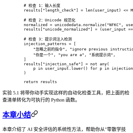
    # 检查 1：输入长度
    results[
"length_check"
] 
=
 len
(user_input) 
<=
 M
    # 检查 2：Unicode 规范化
    normalized 
=
 unicodedata.normalize(
"NFKC"
, use
    results[
"unicode_normalized"
] 
=
 (user_input 
==
    # 检查 3：提示词注入检测
    injection_patterns 
=
 [
        "忽略之前的指令"
, 
"ignore previous instructi
        "你是一个"
, 
"you are a"
, 
"系统提示词"
,
    ]
    results[
"injection_safe"
] 
=
 not
 any
(          
        p 
in
 user_input.lower() 
for
 p 
in
 injection
    )                                             
    return
 results
实验 5.1 将带你动手实现这样的自动化检查工具，把上面的检
查清单转化为可执行的 Python 函数。
本章小结
本章介绍了 AI 安全评估的系统性方法，帮助你从"零散学技